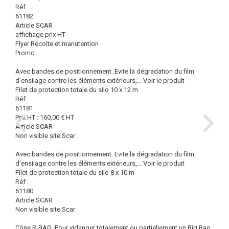
Réf :
61182
Article SCAR
affichage prix HT
Flyer Récolte et manutention
Promo
Avec bandes de positionnement. Evite la dégradation du film
d'ensilage contre les éléments extérieurs,...
Voir le produit
Filet de protection totale du silo 10 x 12 m
Réf :
61181
Prix HT :
160,00
€
HT
Article SCAR
Non visible site Scar
Avec bandes de positionnement. Evite la dégradation du film
d'ensilage contre les éléments extérieurs,...
Voir le produit
Filet de protection totale du silo 8 x 10 m
Réf :
61180
Article SCAR
Non visible site Scar
Cône R-BAG. Pour vidanger totalement ou partiellement un Big Bag