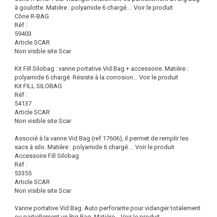
à goulotte. Matière : polyamide 6 chargé....
Voir le produit
Cône R-BAG
Réf :
59403
Article SCAR
Non visible site Scar
Kit Fill Silobag : vanne portative Vid Bag + accessoire. Matière :
polyamide 6 chargé. Résiste à la corrosion...
Voir le produit
Kit FILL SILOBAG
Réf :
54137
Article SCAR
Non visible site Scar
Associé à la vanne Vid Bag (ref 17606), il permet de remplir les
sacs à silo. Matière : polyamide 6 chargé....
Voir le produit
Accessoire Fill Silobag
Réf :
53355
Article SCAR
Non visible site Scar
Vanne portative Vid Bag. Auto perforante pour vidanger totalement
ou partiellement un Big Bag. Matière...
Voir le produit