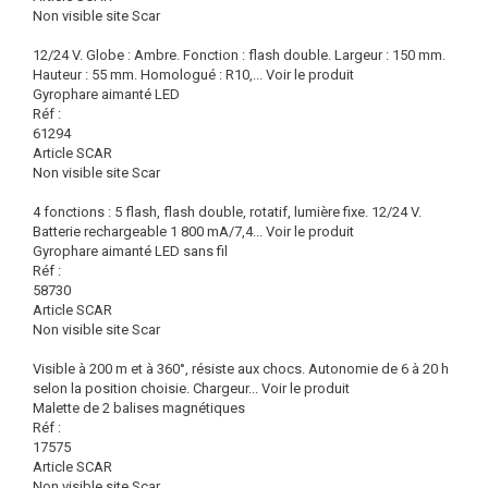
Non visible site Scar
12/24 V. Globe : Ambre. Fonction : flash double. Largeur : 150 mm.
Hauteur : 55 mm. Homologué : R10,...
Voir le produit
Gyrophare aimanté LED
Réf :
61294
Article SCAR
Non visible site Scar
4 fonctions : 5 flash, flash double, rotatif, lumière fixe. 12/24 V.
Batterie rechargeable 1 800 mA/7,4...
Voir le produit
Gyrophare aimanté LED sans fil
Réf :
58730
Article SCAR
Non visible site Scar
Visible à 200 m et à 360°, résiste aux chocs. Autonomie de 6 à 20 h
selon la position choisie. Chargeur...
Voir le produit
Malette de 2 balises magnétiques
Réf :
17575
Article SCAR
Non visible site Scar