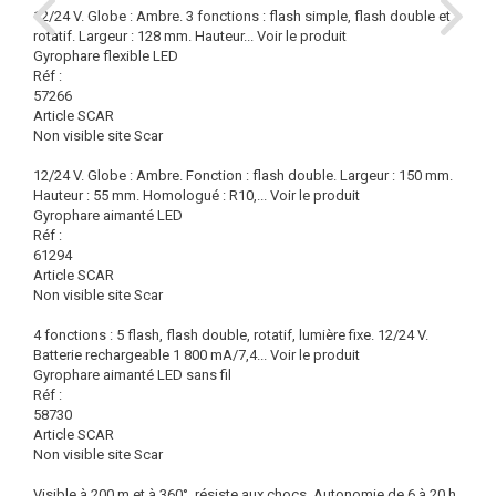
12/24 V. Globe : Ambre. 3 fonctions : flash simple, flash double et
rotatif. Largeur : 128 mm. Hauteur...
Voir le produit
Gyrophare flexible LED
Réf :
57266
Article SCAR
Non visible site Scar
12/24 V. Globe : Ambre. Fonction : flash double. Largeur : 150 mm.
Hauteur : 55 mm. Homologué : R10,...
Voir le produit
Gyrophare aimanté LED
Réf :
61294
Article SCAR
Non visible site Scar
4 fonctions : 5 flash, flash double, rotatif, lumière fixe. 12/24 V.
Batterie rechargeable 1 800 mA/7,4...
Voir le produit
Gyrophare aimanté LED sans fil
Réf :
58730
Article SCAR
Non visible site Scar
Visible à 200 m et à 360°, résiste aux chocs. Autonomie de 6 à 20 h