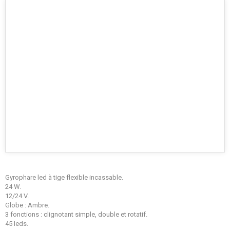
Gyrophare led à tige flexible incassable.
24 W.
12/24 V.
Globe : Ambre.
3 fonctions : clignotant simple, double et rotatif.
45 leds.