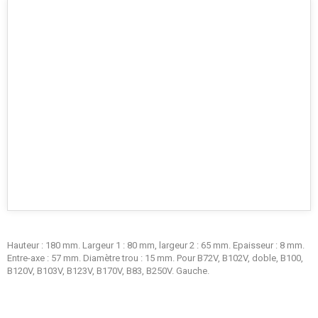
Hauteur : 180 mm. Largeur 1 : 80 mm, largeur 2 : 65 mm. Epaisseur : 8 mm.
Entre-axe : 57 mm. Diamètre trou : 15 mm. Pour B72V, B102V, doble, B100,
B120V, B103V, B123V, B170V, B83, B250V. Gauche.