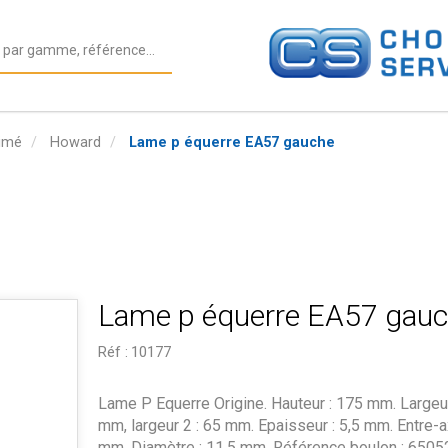
nimé
Howard
Lame p équerre EA57 gauche
Lame p équerre EA57 gau
Réf :
10177
Lame P Equerre Origine. Hauteur : 175 mm. Largeur
mm, largeur 2 : 65 mm. Epaisseur : 5,5 mm. Entre-a
mm. Diamètre : 11,5 mm. Référence boulon : 6505