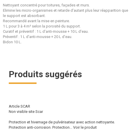
Nettoyant concentré pour toitures, façades et murs.
Elimine les micro-organismes et retarde d'autant plus leur réapparition que
le support est absorbant.
Recommandé avant la mise en peinture.
1 L pour 3 à 4 m² selon la porosité du support.
Curatif et préventif : 1 L d'anti-mousse + 10 L d'eau.
Préventif : 1 L d'anti-mousse + 20 L d'eau.
Bidon 10 L.
Produits suggérés
Article SCAR
Non visible site Scar
Protection et hivernage de pulvérisateur avec action nettoyante.
Protection anti-corrosion. Protection...
Voir le produit