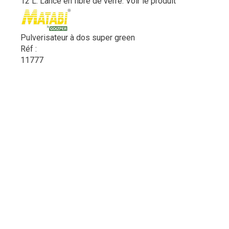
12 L. Lance en fibre de verre.
Voir le produit
Pulverisateur à dos super green
Réf :
11777