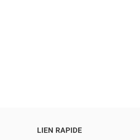
LIEN RAPIDE