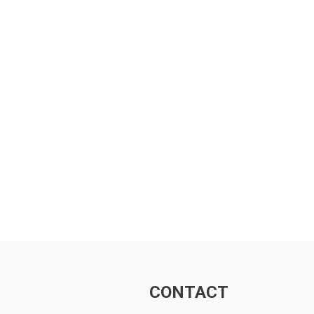
CONTACT