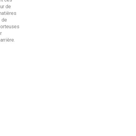
eur de
matières
s de
porteuses
r
arrière.