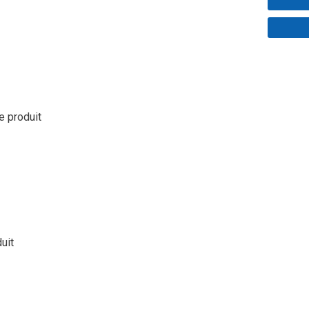
le produit
duit