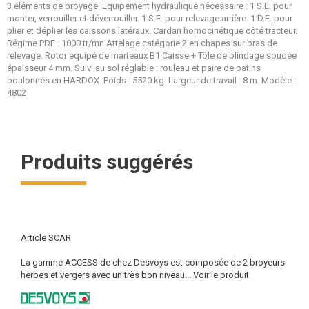
3 éléments de broyage. Equipement hydraulique nécessaire : 1 S.E. pour
monter, verrouiller et déverrouiller. 1 S.E. pour relevage arrière. 1 D.E. pour
plier et déplier les caissons latéraux. Cardan homocinétique côté tracteur.
Régime PDF : 1000 tr/mn Attelage catégorie 2 en chapes sur bras de
relevage. Rotor équipé de marteaux B1 Caisse + Tôle de blindage soudée
épaisseur 4 mm. Suivi au sol réglable : rouleau et paire de patins
boulonnés en HARDOX. Poids : 5520 kg. Largeur de travail : 8 m. Modèle :
4802
Produits suggérés
Article SCAR
La gamme ACCESS de chez Desvoys est composée de 2 broyeurs
herbes et vergers avec un très bon niveau...
Voir le produit