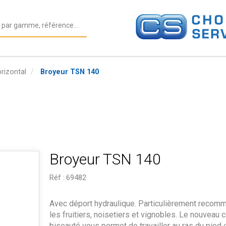
rizontal
Broyeur TSN 140
Broyeur TSN 140
Réf :
69482
Avec déport hydraulique. Particulièrement recom
les fruitiers, noisetiers et vignobles. Le nouveau 
biseauté vous permet de travailler au ras du pied 