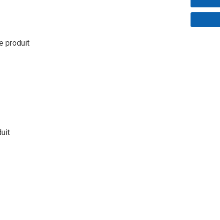
le produit
duit