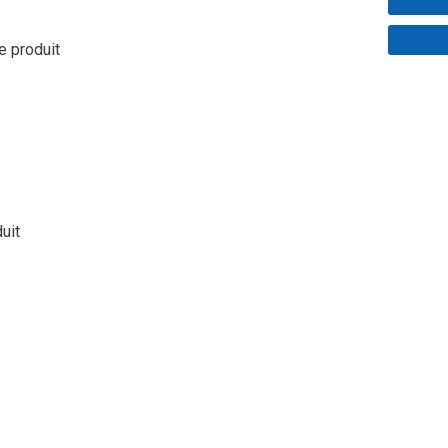
le produit
duit