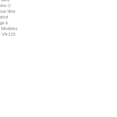
ière ∅
oue libre
droit
age à
s. Modèles
– VN 220