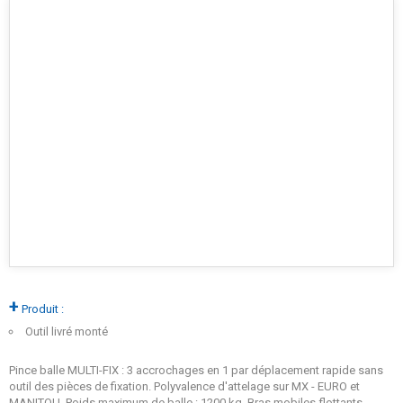
+
Produit :
Outil livré monté
Pince balle MULTI-FIX : 3 accrochages en 1 par déplacement rapide sans
outil des pièces de fixation. Polyvalence d'attelage sur MX - EURO et
MANITOU. Poids maximum de balle : 1200 kg. Bras mobiles flottants