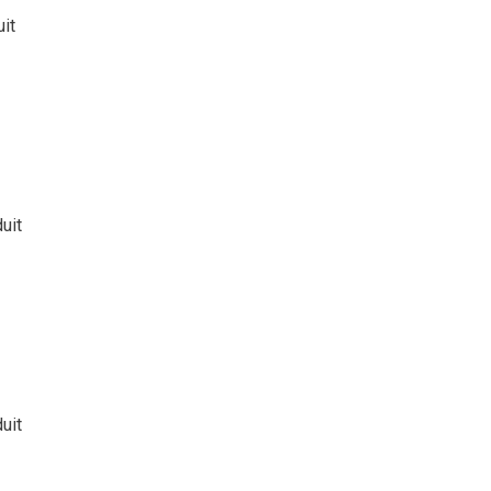
uit
duit
duit