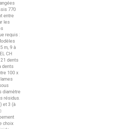
 rangées
ssis 770
t entre
r les
es
e requis :
 Modèles
,5 m, 9 à
SEL CH
à 21 dents
à dents
tre 100 x
 lames
 sous
s diamètre
s résidus.
 et 3 (à
c
ipement
e choix