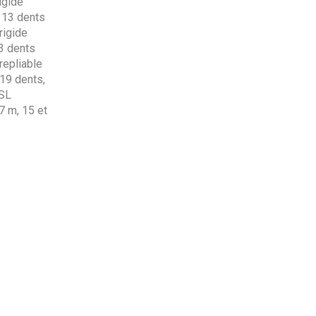
igide
t 13 dents
rigide
13 dents
epliable
 19 dents,
NSL
,7 m, 15 et