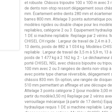
et robuste. Châssis tripoutre 100 x 100 m avec 3
de dents non-stop ressort dégagement sous châ
mm. Écartement entre dents 280 mm et écartemen
barres 800 mm. Attelage 3 points automatique pou
modèles rigides ou double chape pour les modèl
repliables, catégorie 2 ou 3. Equipement hydrauliqu
1 DE si machine repliable. Repliage par 2 vérins.
CHISEL CH rigide : Largeur de travail de 2,4 m à 3 
13 dents, poids de 882 à 1 034 kg. Modèles CHI
repliable : Largeur de travail de 3,5 m à 5,9 m, 13 
poids de 1 477 kg à 2 162 kg. 2 - Le déchaumeur 
porté CHISEL NSL avec châssis bipoutre ou tripou
100 mm avec 2 ou 3 rangées de dents non-stop à
avec pointe type charrue réversible, dégagement
châssis 830 mm. En option, une rangée de disque
510 mm permettant un affinage et une découpe de
Attelage 3 points catégorie 2 (pour modèle 3,00 m)
partir du modèle3,50 m) Repliage par 2 vérins ave
verrouillage mécanique (à partir de 17 dents) Equ
hydraulique requis 1 DE si machine repliable. Larg