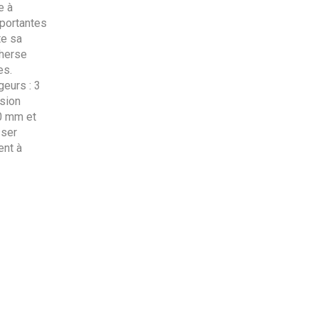
e à
mportantes
te sa
 herse
es.
geurs : 3
rsion
0 mm et
sser
ent à