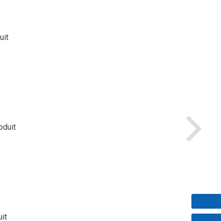
uit
oduit
uit