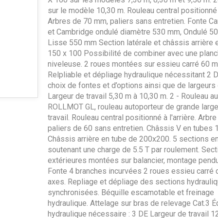
sur le modèle 10,30 m. Rouleau central positionné à
Arbres de 70 mm, paliers sans entretien. Fonte C
et Cambridge ondulé diamètre 530 mm, Ondulé 5
Lisse 550 mm Section latérale et châssis arrière 
150 x 100 Possibilité de combiner avec une plan
niveleuse. 2 roues montées sur essieu carré 60 m
Relpliable et dépliage hydraulique nécessitant 2 
choix de fontes et d’options ainsi que de largeurs d
Largeur de travail 5,30 m à 10,30 m. 2 - Rouleau a
ROLLMOT GL, rouleau autoporteur de grande large
travail. Rouleau central positionné à l'arrière. Arbre
paliers de 60 sans entretien. Châssis V en tubes
Châssis arrière en tube de 200x200. 5 sections 
soutenant une charge de 5.5 T par roulement. Sect
extérieures montées sur balancier, montage pendul
Fonte 4 branches incurvées 2 roues essieu carré 
axes. Repliage et dépliage des sections hydrauli
synchronisées. Béquille escamotable et freinage
hydraulique. Attelage sur bras de relevage Cat.3 
hydraulique nécessaire : 3 DE Largeur de travail 1