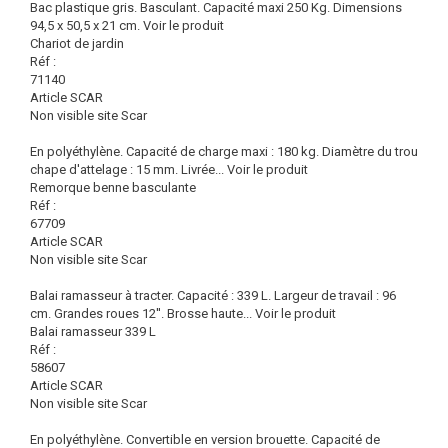
Bac plastique gris. Basculant. Capacité maxi 250 Kg. Dimensions
94,5 x 50,5 x 21 cm.
Voir le produit
Chariot de jardin
Réf :
71140
Article SCAR
Non visible site Scar
En polyéthylène. Capacité de charge maxi : 180 kg. Diamètre du trou
chape d'attelage : 15 mm. Livrée...
Voir le produit
Remorque benne basculante
Réf :
67709
Article SCAR
Non visible site Scar
Balai ramasseur à tracter. Capacité : 339 L. Largeur de travail : 96
cm. Grandes roues 12''. Brosse haute...
Voir le produit
Balai ramasseur 339 L
Réf :
58607
Article SCAR
Non visible site Scar
En polyéthylène. Convertible en version brouette. Capacité de