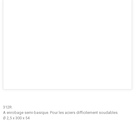
312R.
A enrobage semi-basique. Pour les aciers difficilement soudables.
Ø 2,5 x 300 x 54