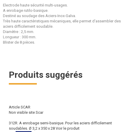
Electrode haute sécurité multi-usages.
A enrobage rutilo-basique.
Destiné au soudage des Aciers-Inox-Galva.
Très haute caractéristiques mécaniques, elle permet d'assembler des
aciers difficilement soudable.
Diamètre : 2,5 mm.
Longueur : 300 mm.
Blister de 8 pièces.
Produits suggérés
Article SCAR
Non visible site Scar
312R. A enrobage semi-basique. Pour les aciers difficilement
soudables. Ø 3,2 x 350 x 28
Voir le produit